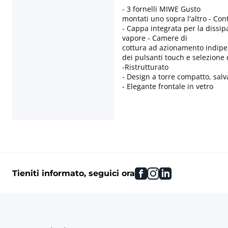
- 3 fornelli MIWE Gusto
montati uno sopra l'altro - Con
- Cappa integrata per la dissip
vapore - Camere di
cottura ad azionamento indipe
dei pulsanti touch e selezione d
-Ristrutturato
- Design a torre compatto, sal
- Elegante frontale in vetro
facebook
instagram
linkedin
Tieniti informato, seguici ora