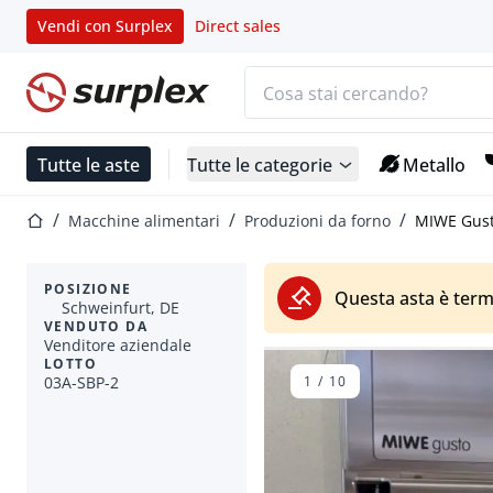
Vendi con Surplex
Direct sales
Barra di ricerca
Home
Tutte le aste
Tutte le categorie
Metallo
Home
Macchine alimentari
Produzioni da forno
MIWE Gust
POSIZIONE
Questa asta è term
Schweinfurt, DE
VENDUTO DA
Venditore aziendale
LOTTO
03A-SBP-2
1
/
10