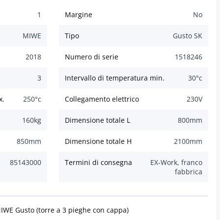
1
Margine
No
MIWE
Tipo
Gusto SK
2018
Numero di serie
1518246
3
Intervallo di temperatura min.
30
°c
x.
250
°c
Collegamento elettrico
230
V
160
kg
Dimensione totale L
800
mm
850
mm
Dimensione totale H
2100
mm
85143000
Termini di consegna
EX-Work, franco
fabbrica
IWE Gusto (torre a 3 pieghe con cappa)