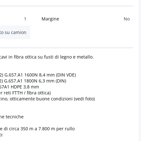
1
Margine
No
to su camion
cavi in fibra ottica su fusti di legno e metallo.
12) G.657.A1 1600N 8,4 mm (DIN VDE)
12) G.657.A1 1800N 6,3 mm (DIN)
657A1 HDPE 3,8 mm
 reti FTTH / fibra ottica)
ino, otticamente buone condizioni (vedi foto)
che tecniche
e di circa 350 m a 7.800 m per rullo
o: