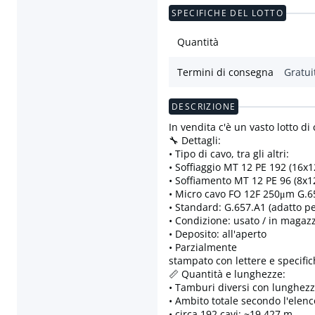
SPECIFICHE DEL LOTTO
Quantità
Termini di consegna
Gratui
DESCRIZIONE
In vendita c'è un vasto lotto di 
🔧 Dettagli:
• Tipo di cavo, tra gli altri:
• Soffiaggio MT 12 PE 192 (16x
• Soffiamento MT 12 PE 96 (8x
• Micro cavo FO 12F 250μm G.
• Standard: G.657.A1 (adatto per
• Condizione: usato / in magazz
• Deposito: all'aperto
• Parzialmente
stampato con lettere e specifi
📏 Quantità e lunghezze:
• Tamburi diversi con lunghezz
• Ambito totale secondo l'elenc
• circa 192 cavi: ~19.427 m