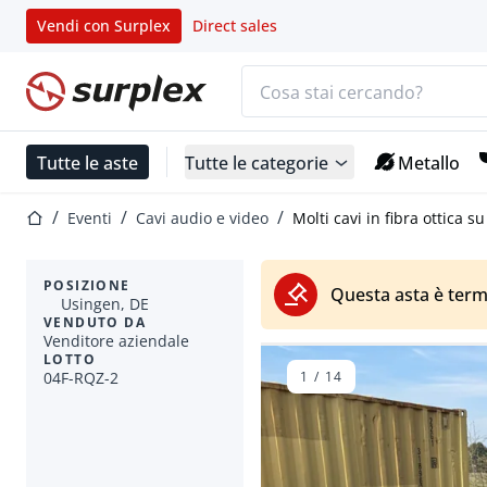
Vendi con Surplex
Direct sales
Barra di ricerca
Home
Tutte le aste
Tutte le categorie
Metallo
Home
Eventi
Cavi audio e video
Molti cavi in fibra ottica s
POSIZIONE
Questa asta è term
Usingen, DE
VENDUTO DA
Venditore aziendale
LOTTO
04F-RQZ-2
1
/
14