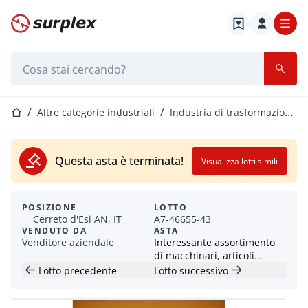
Home
Barra di ricerca
Home
Altre categorie industriali
Industria di trasformazione della plastica
Questa asta è terminata!
Visualizza lotti simili
POSIZIONE
LOTTO
Cerreto d'Esi AN, IT
A7-46655-43
VENDUTO DA
ASTA
Venditore aziendale
Interessante assortimento
di macchinari, articoli
industriali e per officina
Lotto precedente
Lotto successivo