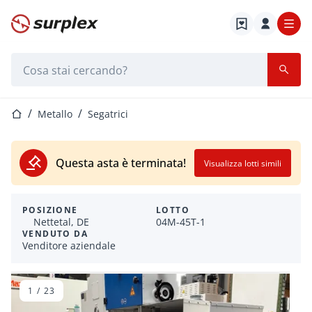
Home
Barra di ricerca
Home
Metallo
Segatrici
Questa asta è terminata!
Visualizza lotti simili
POSIZIONE
LOTTO
Nettetal, DE
04M-45T-1
VENDUTO DA
Venditore aziendale
1
/
23