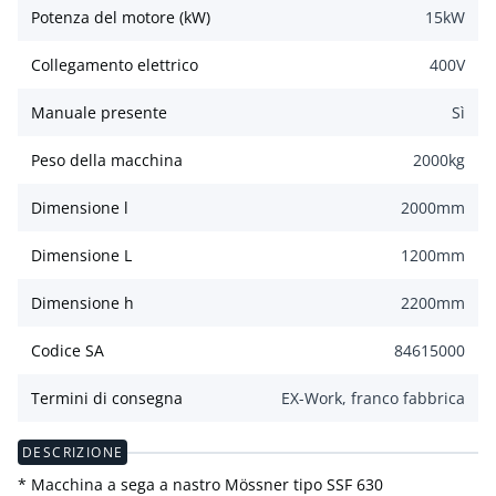
Potenza del motore (kW)
15
kW
Collegamento elettrico
400
V
Manuale presente
Sì
Peso della macchina
2000
kg
Dimensione l
2000
mm
Dimensione L
1200
mm
Dimensione h
2200
mm
Codice SA
84615000
Termini di consegna
EX-Work, franco fabbrica
DESCRIZIONE
* Macchina a sega a nastro Mössner tipo SSF 630