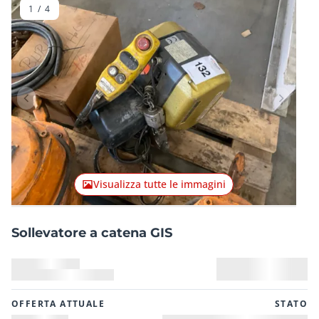
1
/
4
Articolo precedente
Articolo
Visualizza tutte le immagini
Sollevatore a catena GIS
OFFERTA ATTUALE
STATO