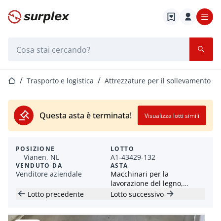
Home
Barra di ricerca
Home
Trasporto e logistica
Attrezzature per il sollevamento
Questa asta è terminata!
Visualizza lotti simili
POSIZIONE
LOTTO
Vianen, NL
A1-43429-132
VENDUTO DA
ASTA
Venditore aziendale
Macchinari per la
lavorazione del legno,
materiale rotabile e
Lotto precedente
Lotto successivo
forniture di Dekker Hout B.V.