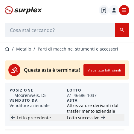
Home
Barra di ricerca
Home
Metallo
Parti di macchine, strumenti e accessori
Questa asta è terminata!
Visualizza lotti simili
POSIZIONE
LOTTO
Moorenweis, DE
A1-46686-1037
VENDUTO DA
ASTA
Venditore aziendale
Attrezzature derivanti dal
trasferimento aziendale
Lotto precedente
Lotto successivo