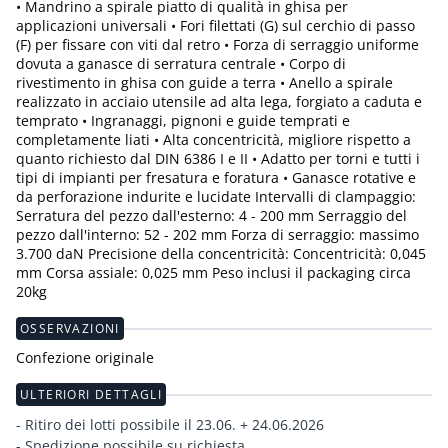
• Mandrino a spirale piatto di qualità in ghisa per
applicazioni universali • Fori filettati (G) sul cerchio di passo
(F) per fissare con viti dal retro • Forza di serraggio uniforme
dovuta a ganasce di serratura centrale • Corpo di
rivestimento in ghisa con guide a terra • Anello a spirale
realizzato in acciaio utensile ad alta lega, forgiato a caduta e
temprato • Ingranaggi, pignoni e guide temprati e
completamente liati • Alta concentricità, migliore rispetto a
quanto richiesto dal DIN 6386 I e II • Adatto per torni e tutti i
tipi di impianti per fresatura e foratura • Ganasce rotative e
da perforazione indurite e lucidate Intervalli di clampaggio:
Serratura del pezzo dall'esterno: 4 - 200 mm Serraggio del
pezzo dall'interno: 52 - 202 mm Forza di serraggio: massimo
3.700 daN Precisione della concentricità: Concentricità: 0,045
mm Corsa assiale: 0,025 mm Peso inclusi il packaging circa
20kg
OSSERVAZIONI
Confezione originale
ULTERIORI DETTAGLI
- Ritiro dei lotti possibile il 23.06. + 24.06.2026
- Spedizione possibile su richiesta