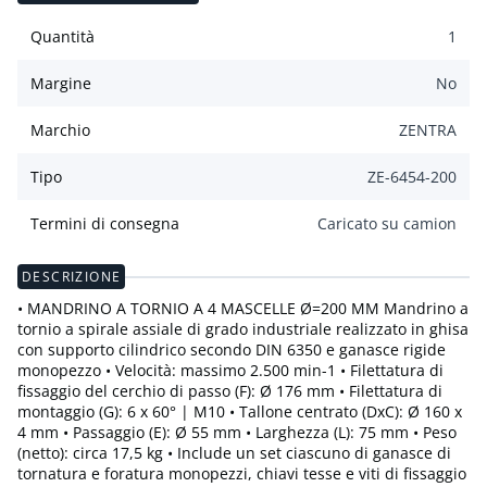
Quantità
1
Margine
No
Marchio
ZENTRA
Tipo
ZE-6454-200
Termini di consegna
Caricato su camion
DESCRIZIONE
• MANDRINO A TORNIO A 4 MASCELLE Ø=200 MM Mandrino a
tornio a spirale assiale di grado industriale realizzato in ghisa
con supporto cilindrico secondo DIN 6350 e ganasce rigide
monopezzo • Velocità: massimo 2.500 min-1 • Filettatura di
fissaggio del cerchio di passo (F): Ø 176 mm • Filettatura di
montaggio (G): 6 x 60° | M10 • Tallone centrato (DxC): Ø 160 x
4 mm • Passaggio (E): Ø 55 mm • Larghezza (L): 75 mm • Peso
(netto): circa 17,5 kg • Include un set ciascuno di ganasce di
tornatura e foratura monopezzi, chiavi tesse e viti di fissaggio