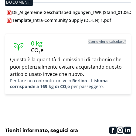
DOCUMENTI
DE_Allgemeine Geschäftsbedingungen_TWK (Stand_01.06.24)
Template_Intra-Community Supply (DE-EN) 1.pdf
Come viene calcolato?
0
kg
CO₂e
Questa è la quantità di emissioni di carbonio che
puoi potenzialmente evitare acquistando questo
articolo usato invece che nuovo.
Per fare un confronto, un volo
Berlino - Lisbona
corrisponde a 169 kg di CO₂e
per passeggero.
faceboo
inst
li
Tieniti informato, seguici ora