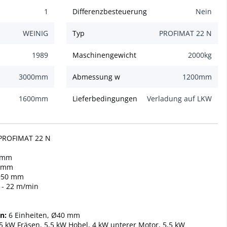
1
Differenzbesteuerung
Nein
WEINIG
Typ
PROFIMAT 22 N
1989
Maschinengewicht
2000
kg
3000
mm
Abmessung w
1200
mm
1600
mm
Lieferbedingungen
Verladung auf LKW
 PROFIMAT 22 N
 mm
 mm
50 mm
 - 22 m/min
n:
6 Einheiten, Ø40 mm
5 kW Fräsen, 5,5 kW Hobel, 4 kW unterer Motor, 5,5 kW