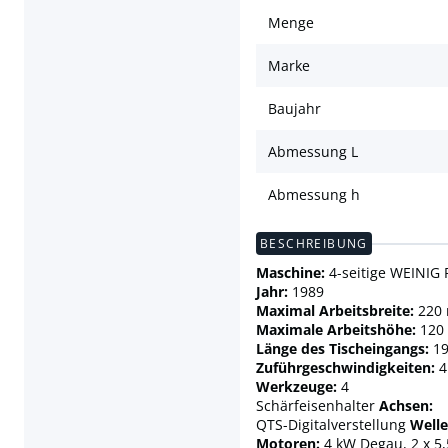
Menge
Marke
Baujahr
Abmessung L
Abmessung h
BESCHREIBUNG
Maschine:
4-seitige WEINIG
Jahr:
1989
Maximal Arbeitsbreite:
220
Maximale Arbeitshöhe:
120
Länge des Tischeingangs:
19
Zuführgeschwindigkeiten:
4
Werkzeuge:
4
Schärfeisenhalter
Achsen:
QTS-Digitalverstellung
Welle
Motoren:
4 kW Degau, 2 x 5,