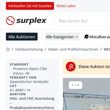
Verkaufen Sie mit Surplex
Direct sales
Suchleiste
Startseite
Alle Auktionen
Alle Kategorien
Metallvera
Startseite
Holzbearbeitung
Hobel- und Profiliermaschinen
WEI
STANDORT
Diese Auktion is
Provence-Alpes-Côte
d'Azur, FR
VERKAUFT VON
Gewerblicher Verkäufer
1
/
4
LOT
A1-46801-14
AUKTION
Holz- und CNC-Ausrüstung
–
Produktionslinientischlerei,