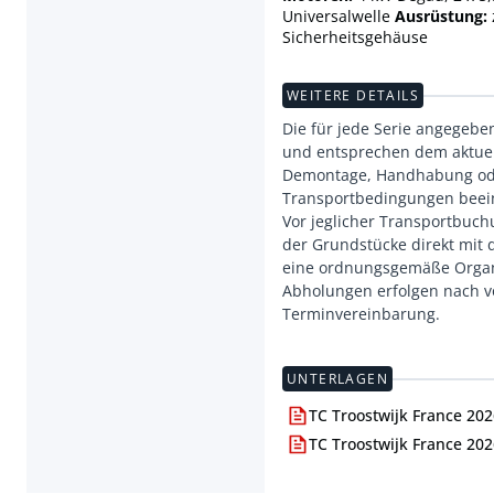
Universalwelle
Ausrüstung:
Sicherheitsgehäuse
WEITERE DETAILS
Die für jede Serie angegeb
und entsprechen dem aktuel
Demontage, Handhabung ode
Transportbedingungen beein
Vor jeglicher Transportbuch
der Grundstücke direkt mi
eine ordnungsgemäße Organi
Abholungen erfolgen nach v
Terminvereinbarung.
UNTERLAGEN
TC Troostwijk France 202
TC Troostwijk France 202