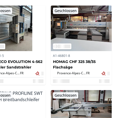
lossen
Geschlossen
1-5
A1-46801-8
CO EVOLUTION 4-562
HOMAG CHF 325 38/35
aler Sandstrahler
Flachsäge
Provence-Alpes-Côte d'Azur,
FR
Provence-Alpes-Côte d'Azur,
FR
lossen
Geschlossen