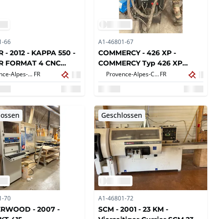
1-66
A1-46801-67
 - 2012 - KAPPA 550 -
COMMERCY - 426 XP -
R FORMAT 4 CNC
COMMERCY Typ 426 XP
etischkreise - KAPPA
Schweißmaschine
Provence-Alpes-Côte d'Azur,
FR
Provence-Alpes-Côte d'Azur,
FR
lossen
Geschlossen
1-70
A1-46801-72
RWOOD - 2007 -
SCM - 2001 - 23 KM -