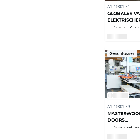
A1-46801-31
GLOBALER V
ELEKTRISCHE
Industrie-Ele
Geschlossen
A1-46801-39
MASTERWOOD
DOORS
Türbearbeitu