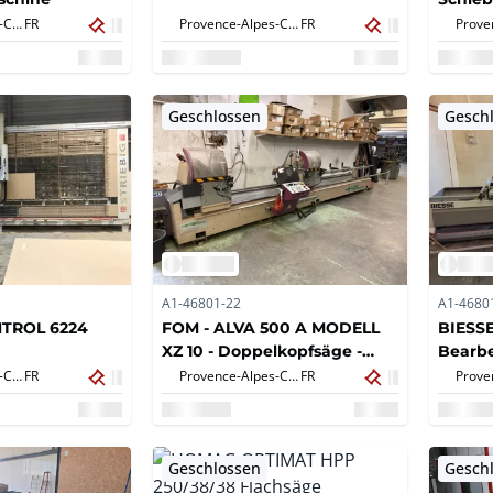
Provence-Alpes-Côte d'Azur,
FR
Provence-Alpes-Côte d'Azur,
FR
Geschlossen
Gesch
A1-46801-22
A1-4680
NTROL 6224
FOM - ALVA 500 A MODELL
BIESSE
XZ 10 - Doppelkopfsäge -
Bearb
2000
Provence-Alpes-Côte d'Azur,
FR
Provence-Alpes-Côte d'Azur,
FR
Geschlossen
Gesch