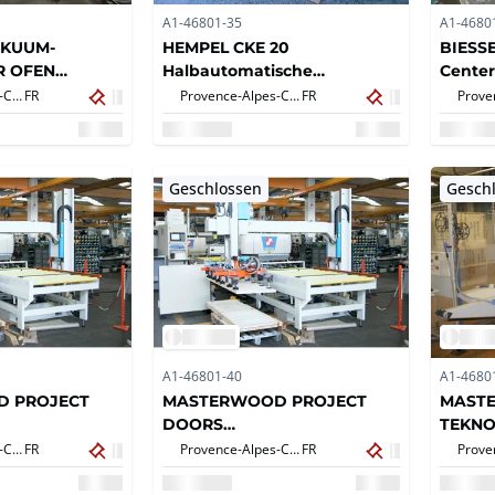
A1-46801-35
A1-4680
AKUUM-
HEMPEL CKE 20
BIESSE
R OFEN
Halbautomatische
Center
ktroofen
Drehmaschine
Provence-Alpes-Côte d'Azur,
FR
Provence-Alpes-Côte d'Azur,
FR
Geschlossen
Gesch
A1-46801-40
A1-4680
 PROJECT
MASTERWOOD PROJECT
MASTE
DOORS
TEKNO
ngszentrum
Türbearbeitungszentrum
TEKNO
Provence-Alpes-Côte d'Azur,
FR
Provence-Alpes-Côte d'Azur,
FR