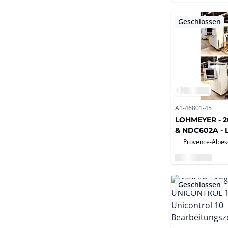
Geschlossen
A1-46801-45
LOHMEYER - 2
& NDC602A -
NDC642A CNC
BOHRMASCHI
Geschlossen