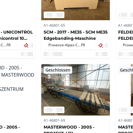
A1-46801-65
A1-4680
7 - UNICONTROL
SCM - 2017 - ME35 - SCM ME35
FELDER
icontrol 10
Edgebanding-Maschine
FELDE
szentrum
Schieb
Provence-Alpes-Côte d'Azur,
FR
Provence-Alpes-Côte d'Azur,
FR
550
Geschlossen
Gesch
A1-46801-69
A1-4680
- 2005 -
MASTERWOOD - 2005 -
MASTE