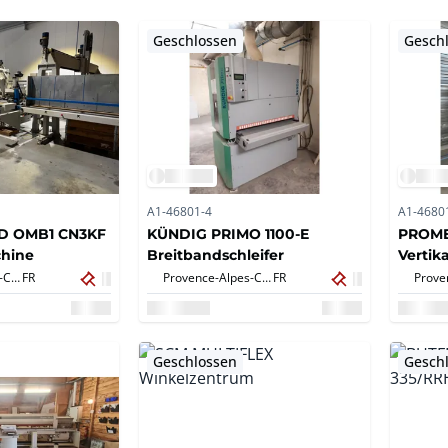
Geschlossen
Gesch
A1-46801-4
A1-4680
 OMB1 CN3KF
KÜNDIG PRIMO 1100-E
PROME
hine
Breitbandschleifer
Vertik
Provence-Alpes-Côte d'Azur,
FR
Provence-Alpes-Côte d'Azur,
FR
Geschlossen
Gesch