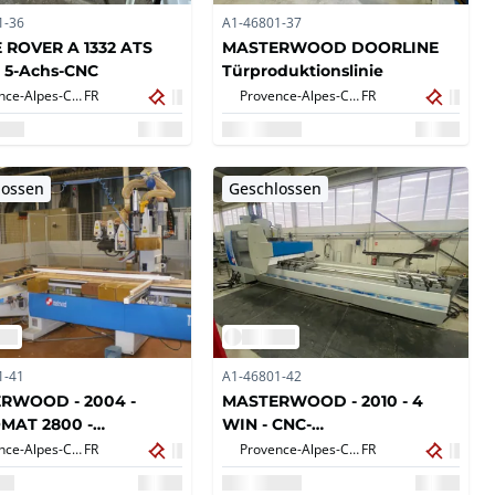
1-36
A1-46801-37
 ROVER A 1332 ATS
MASTERWOOD DOORLINE
 5-Achs-CNC
Türproduktionslinie
Provence-Alpes-Côte d'Azur,
FR
Provence-Alpes-Côte d'Azur,
FR
lossen
Geschlossen
1-41
A1-46801-42
RWOOD - 2004 -
MASTERWOOD - 2010 - 4
MAT 2800 -
WIN - CNC-
MAT 2800
Bearbeitungszentrum
Provence-Alpes-Côte d'Azur,
FR
Provence-Alpes-Côte d'Azur,
FR
MASTERWOOD Typ 4 WIN