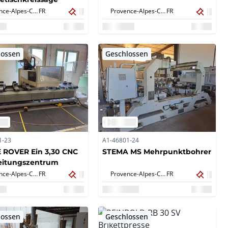
Provence-Alpes-Côte d'Azur,
FR
Provence-Alpes-Côte d'Azur,
FR
lossen
Geschlossen
1-23
A1-46801-24
 ROVER Ein 3,30 CNC
STEMA MS Mehrpunktbohrer
eitungszentrum
Provence-Alpes-Côte d'Azur,
FR
Provence-Alpes-Côte d'Azur,
FR
lossen
Geschlossen