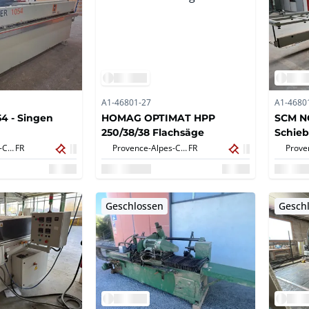
A1-46801-27
A1-4680
4 - Singen
HOMAG OPTIMAT HPP
SCM N
250/38/38 Flachsäge
Schie
Provence-Alpes-Côte d'Azur,
FR
Provence-Alpes-Côte d'Azur,
FR
Geschlossen
Gesch