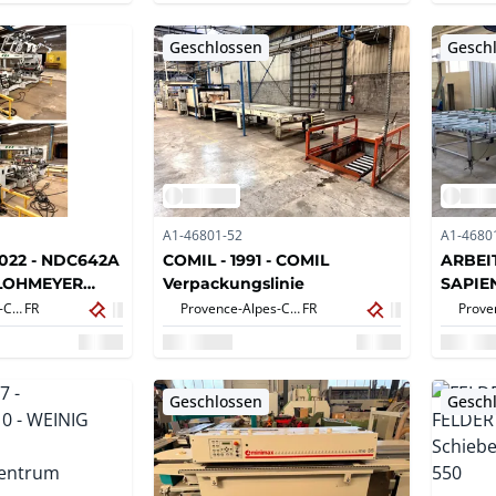
Geschlossen
Gesch
A1-46801-52
A1-4680
022 - NDC642A
COMIL - 1991 - COMIL
ARBEIT
 LOHMEYER
Verpackungslinie
SAPIEN
-
SAPIEN
Provence-Alpes-Côte d'Azur,
FR
Provence-Alpes-Côte d'Azur,
FR
NEN
ARBEI
TISCHL
Geschlossen
Gesch