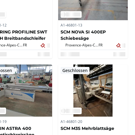
1-12
A1-46801-13
RING PROFILINE SWT
SCM NOVA SI 400EP
H Breitbandschleifer
Schiebesäge
Provence-Alpes-Côte d'Azur,
FR
Provence-Alpes-Côte d'Azur,
FR
lossen
Geschlossen
1-19
A1-46801-20
IN ASTRA 400
SCM M3S Mehrblattsäge
etischkreissäge