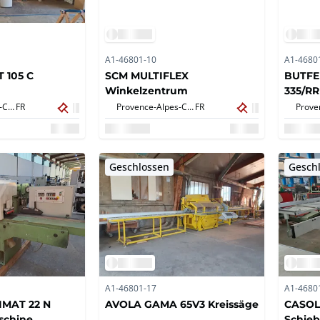
A1-46801-10
A1-4680
 105 C
SCM MULTIFLEX
BUTFE
Winkelzentrum
335/RR
Provence-Alpes-Côte d'Azur,
FR
Provence-Alpes-Côte d'Azur,
FR
Geschlossen
Gesch
A1-46801-17
A1-4680
IMAT 22 N
AVOLA GAMA 65V3 Kreissäge
CASOL
aschine
Schieb