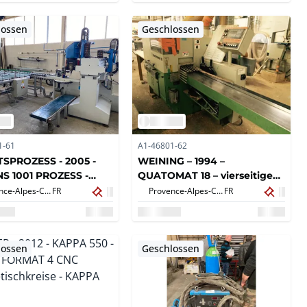
lossen
Geschlossen
1-61
A1-46801-62
SPROZESS - 2005 -
WEINING – 1994 –
S 1001 PROZESS -
QUATOMAT 18 – vierseitige
S 1001
Korrodationsmaschine
Provence-Alpes-Côte d'Azur,
FR
Provence-Alpes-Côte d'Azur,
FR
TSPROZESS
EREI 1001
lossen
Geschlossen