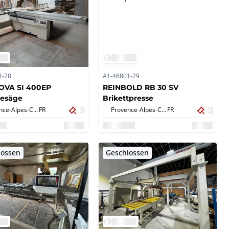
1-28
A1-46801-29
OVA SI 400EP
REINBOLD RB 30 SV
besäge
Brikettpresse
Provence-Alpes-Côte d'Azur,
FR
Provence-Alpes-Côte d'Azur,
FR
lossen
Geschlossen