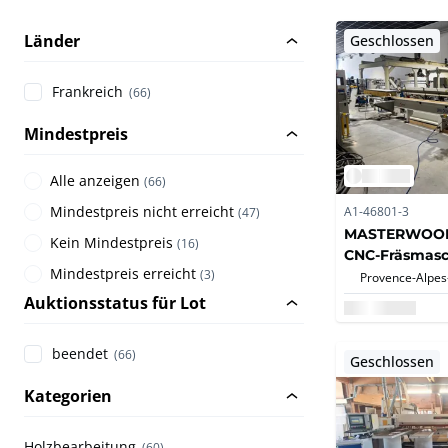
Länder
Geschlossen
Frankreich
(66)
Mindestpreis
Alle anzeigen
(
66
)
Mindestpreis nicht erreicht
A1-46801-3
(
47
)
MASTERWOOD
Kein Mindestpreis
(
16
)
CNC-Fräsmasc
Mindestpreis erreicht
(
3
)
Auktionsstatus für Lot
beendet
(66)
Geschlossen
Kategorien
Holzbearbeitung
(60)