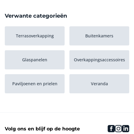
Verwante categorieën
Terrasoverkapping
Buitenkamers
Glaspanelen
Overkappingsaccessoires
Paviljoenen en prielen
Veranda
Carport
Serres
faceboo
inst
li
Volg ons en blijf op de hoogte