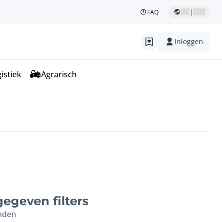
|
FAQ
Inloggen
istiek
Agrarisch
egeven filters
nden