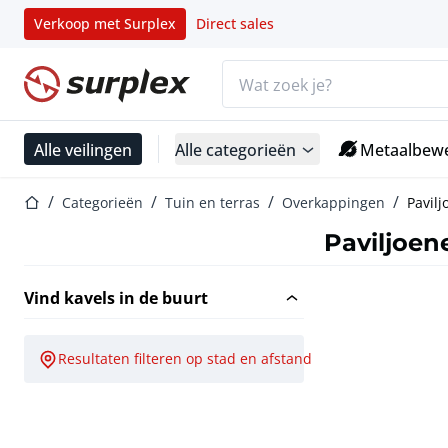
Verkoop met Surplex
Direct sales
Zoekbalk
Startpagina
Alle veilingen
Alle categorieën
Metaalbewe
Startpagina
Categorieën
Tuin en terras
Overkappingen
Pavilj
Paviljoen
Vind kavels in de buurt
Resultaten filteren op stad en afstand