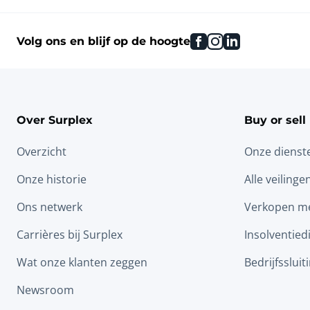
facebook
instagram
linkedin
Volg ons en blijf op de hoogte
Over Surplex
Buy or sell
Overzicht
Onze dienst
Onze historie
Alle veilinge
Ons netwerk
Verkopen me
Carrières bij Surplex
Insolventied
Wat onze klanten zeggen
Bedrijfssluit
Newsroom