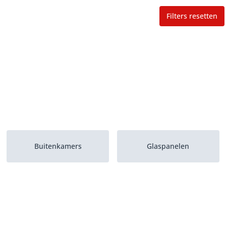
Filters resetten
Buitenkamers
Glaspanelen