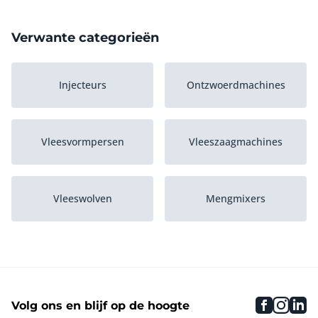
Verwante categorieën
Injecteurs
Ontzwoerdmachines
Vleesvormpersen
Vleeszaagmachines
Vleeswolven
Mengmixers
Bekers
Schaalsnijders
faceboo
inst
li
Volg ons en blijf op de hoogte
Bevroren
Plakkensnijders
vleesbreekmachines