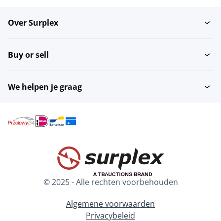
Over Surplex
Bevroren
Euronorm wagens
vleessnijmachines
Buy or sell
Overige vleesverwerking
Vormmachines
We helpen je graag
Stopmachines en
Uitbeenseperators
vulbussen
Vermalsmachines
Vacuümvulmachines
© 2025 - Alle rechten voorbehouden
Onthuidmachines
Algemene voorwaarden
Privacybeleid