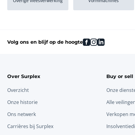
Overige vleesverwerking
Vormmachines
Onthuidmachines
facebook
instagram
linkedin
Volg ons en blijf op de hoogte
Over Surplex
Buy or sell
Overzicht
Onze dienst
Onze historie
Alle veilinge
Ons netwerk
Verkopen me
Carrières bij Surplex
Insolventied