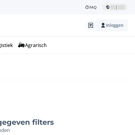
|
FAQ
Inloggen
istiek
Agrarisch
egeven filters
nden