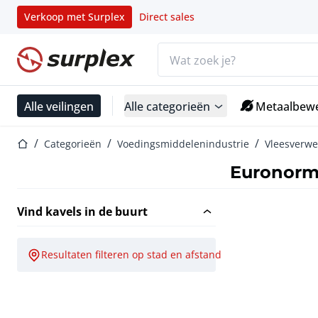
Verkoop met Surplex
Direct sales
Zoekbalk
Startpagina
Alle veilingen
Alle categorieën
Metaalbewe
Startpagina
Categorieën
Voedingsmiddelenindustrie
Vleesverwe
Euronorm
Vind kavels in de buurt
Resultaten filteren op stad en afstand