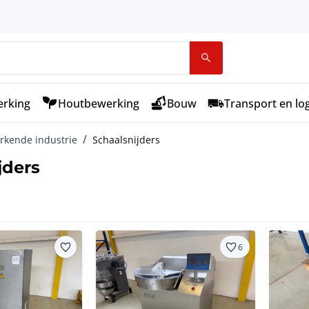
rking
Houtbewerking
Bouw
Transport en log
rkende industrie
Schaalsnijders
jders
6