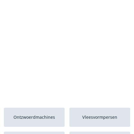
Ontzwoerdmachines
Vleesvormpersen