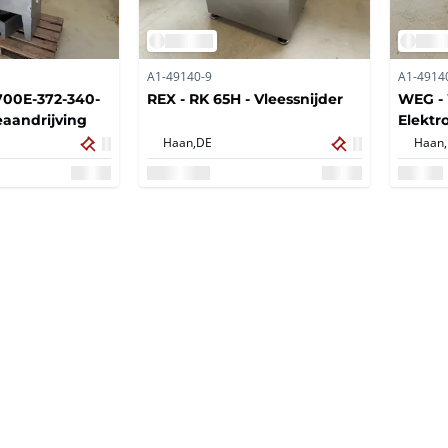
A1-49140-9
A1-4914
00E-372-340-
REX - RK 65H - Vleessnijder
WEG - 
eaandrijving
Elektr
Haan,
DE
Haan,