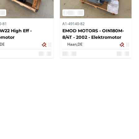
0-81
A1-49140-82
W22 High Eff -
EMOD MOTORS - OIN180M-
omotor
8/4T - 2002 - Elektromotor
DE
Haan,
DE