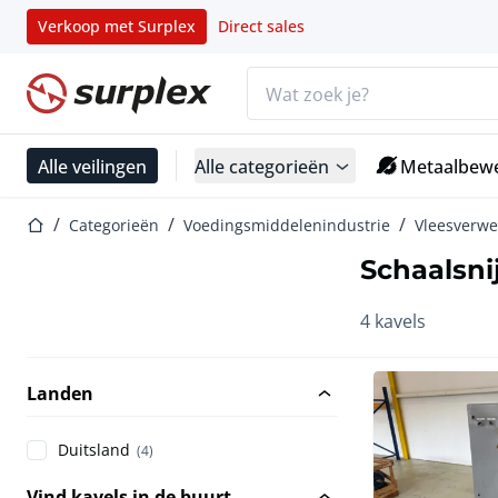
Verkoop met Surplex
Direct sales
Zoekbalk
Startpagina
Alle veilingen
Alle categorieën
Metaalbewe
Startpagina
Categorieën
Voedingsmiddelenindustrie
Vleesverwe
Schaalsni
4 kavels
Landen
Duitsland
(4)
Vind kavels in de buurt