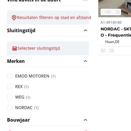
Resultaten filteren op stad en afstand
A1-49140-80
NORDAC - SK7
Sluitingstijd
O - Frequenti
Haan,
DE
Selecteer sluitingstijd
Merken
EMOD MOTOREN
(1)
REX
(1)
WEG
(1)
NORDAC
(1)
Bouwjaar