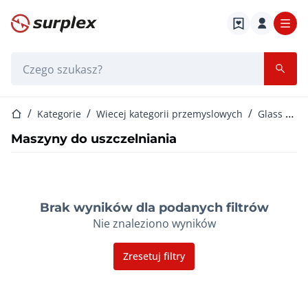
Strona główna
Pasek wyszukiwania
Strona główna
Kategorie
Wiecej kategorii przemyslowych
Glass and Nature Stone Processing
Maszyny do uszczelniania
Brak wyników dla podanych filtrów
Nie znaleziono wyników
Zresetuj filtry