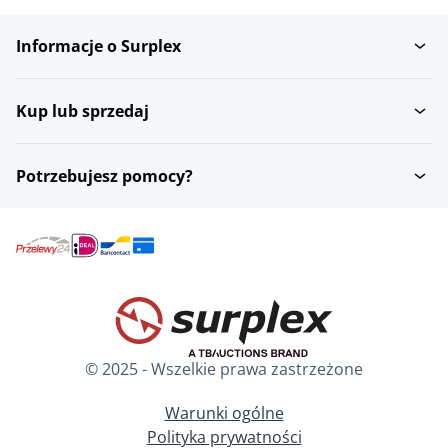
Informacje o Surplex
Maszyny do mycia i
Centra kamieniarskie
czyszczenia...
CNC
Kup lub sprzedaj
Produkty ze szkla i
Szlifierki do szkla
kamienia...
Potrzebujesz pomocy?
Maszyny do wiercenia i
Szklo lustrzane
ciecia szkla
Further Stock
Materialy montazowe
© 2025 - Wszelkie prawa zastrzeżone
Maszyny do polerowania
Cienkie pily do forniru
szkla
Warunki ogólne
Polityka prywatności