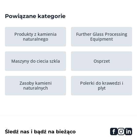
Powiązane kategorie
Produkty z kamienia
Further Glass Processing
naturalnego
Equipment
Maszyny do ciecia szkla
Osprzet
Zasoby kamieni
Polerki do krawedzi i
naturalnych
plyt
Piece hartownicze
Listwy
faceboo
inst
li
Śledź nas i bądź na bieżąco
Stoly do ciecia szkla
Further stone processing