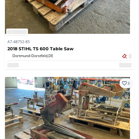
A7-48752-85
2018 STIHL TS 600 Table Saw
Dortmund-Dorstfeld,
DE
3