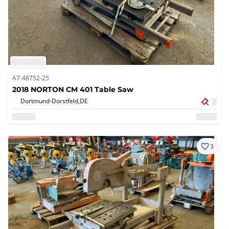
A7-48752-25
2018 NORTON CM 401 Table Saw
Dortmund-Dorstfeld,
DE
3