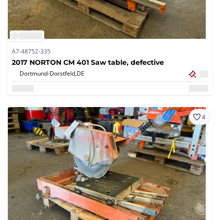
A7-48752-335
2017 NORTON CM 401 Saw table, defective
Dortmund-Dorstfeld,
DE
4