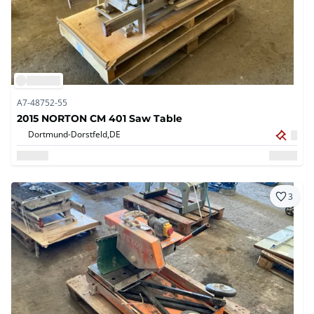
A7-48752-55
2015 NORTON CM 401 Saw Table
Dortmund-Dorstfeld,
DE
3