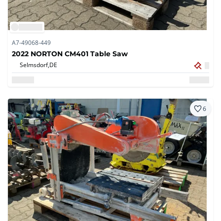
A7-49068-449
2022 NORTON CM401 Table Saw
Selmsdorf,
DE
6