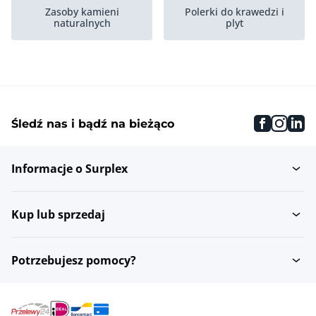
Zasoby kamieni
Polerki do krawedzi i
naturalnych
plyt
Piece hartownicze
Listwy
faceboo
inst
li
Śledź nas i bądź na bieżąco
Stoly do ciecia szkla
Further stone processing
Informacje o Surplex
Maszyny do mycia i
Centra kamieniarskie
czyszczenia...
CNC
Kup lub sprzedaj
Produkty ze szkla i
Szlifierki do szkla
kamienia...
Potrzebujesz pomocy?
Maszyny do
Maszyny do wiercenia i
uszczelniania
ciecia szkla