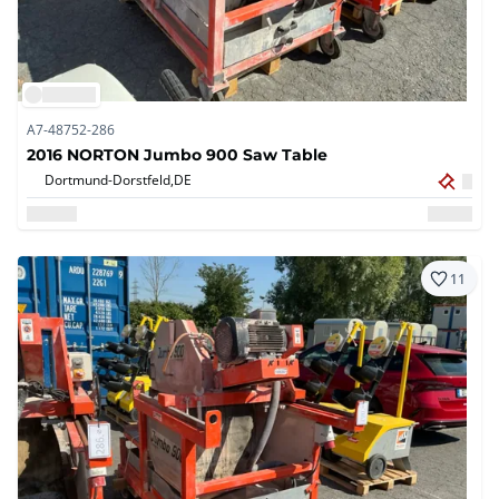
A7-48752-286
2016 NORTON Jumbo 900 Saw Table
Dortmund-Dorstfeld,
DE
11