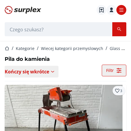
Strona główna
Pasek wyszukiwania
Strona główna
Kategorie
Wiecej kategorii przemyslowych
Glass and Nature Stone Processing
Pila do kamienia
Filtr
Kończy się wkrótce
3