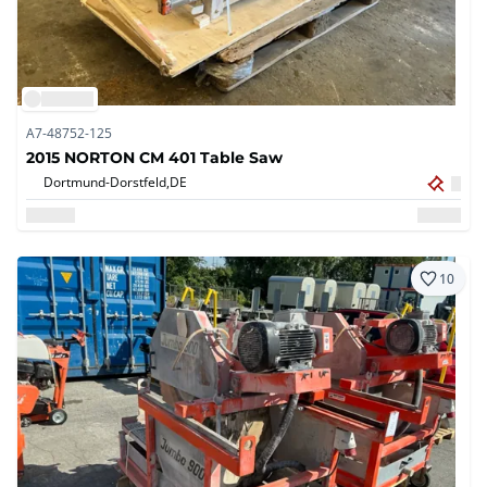
A7-48752-125
2015 NORTON CM 401 Table Saw
Dortmund-Dorstfeld,
DE
10