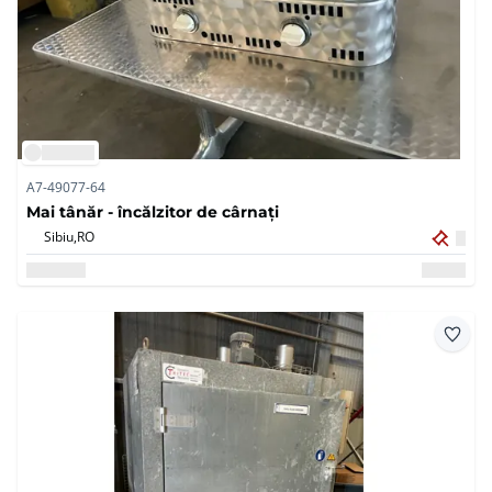
A7-49077-64
Mai tânăr - încălzitor de cârnați
Sibiu,
RO