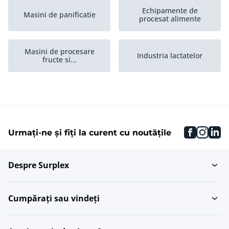
Echipamente de
Masini de panificatie
procesat alimente
Masini de procesare
Industria lactatelor
fructe si...
Industria de procesare a
Depozitare si
carnii
infrastructura
faceboo
inst
li
Urmați-ne și fiți la curent cu noutățile
Masini pentru dulciuri
Masini de umplut lichide
Despre Surplex
Masini de procesare
Curatare
peste
Cumpărați sau vindeți
Masini de procesare
Camere de gatit
carne de pasare