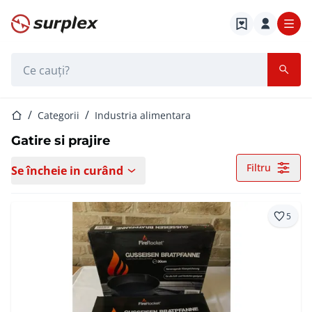
Pagina de start
Bara de căutare
Pagina de start
Categorii
Industria alimentara
Gatire si prajire
Filtru
Se încheie in curând
5