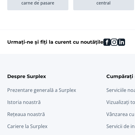
carne de pasare
central
Instalatii de curatare
Masini de clatit creveti...
midii
facebook
instag
link
Urmați-ne și fiți la curent cu noutățile
Masini de decapitat
Instalatii de pre-spalare
peste
Masini de îndepartare
barba midii
Despre Surplex
Cumpărați 
Prezentare generală a Surplex
Serviciile no
Istoria noastră
Vizualizați to
Rețeaua noastră
Vânzarea cu
Cariere la Surplex
Servicii de i