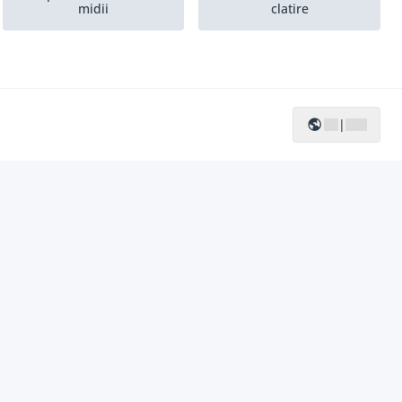
midii
clatire
Masini de sortare si
Ma?ini de recoltat
clatire...
|
Alte echipamente
Masini de curatat solzi
pentru...