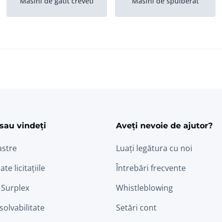
Masini de gatit creveti
Masini de spulberat
Aparate de eliminat
Ma?ini de despicat
pietre
ram
edin
Echipamente midii
Curele de glazurat
proaspete
sau vindeți
Aveți nevoie de ajutor?
astre
Luați legătura cu noi
ate licitațiile
Întrebări frecvente
 Surplex
Whistleblowing
nsolvabilitate
Setări cont