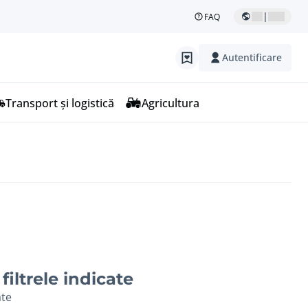
|
FAQ
Autentificare
Transport și logistică
Agricultura
filtrele indicate
ate