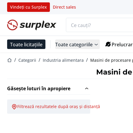
Vindeți cu Surplex
Direct sales
Bara de căutare
Pagina de start
Toate licitațiile
Toate categoriile
Prelucrar
Pagina de start
Categorii
Industria alimentara
Masini de procesare 
Masini de
Găsește loturi în apropiere
Filtrează rezultatele după oraș și distanță