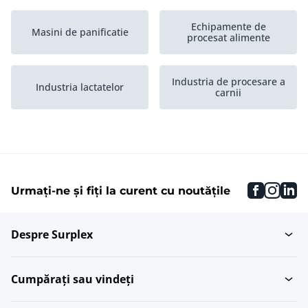
Echipamente de
Masini de panificatie
procesat alimente
Industria de procesare a
Industria lactatelor
carnii
Depozitare si
Masini pentru dulciuri
infrastructura
faceboo
inst
li
Urmați-ne și fiți la curent cu noutățile
Masini de umplut lichide
Gatire si prajire
Despre Surplex
Masini de procesare
Curatare
peste
Cumpărați sau vindeți
Masini de procesare
Echipament îndepartare