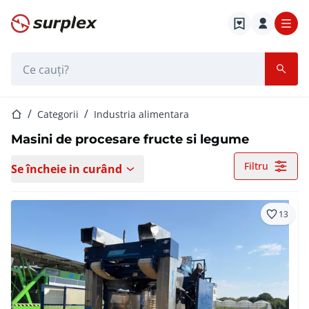
Pagina de start
Bara de căutare
Pagina de start
Categorii
Industria alimentara
Masini de procesare fructe si legume
Filtru
Se încheie in curând
13