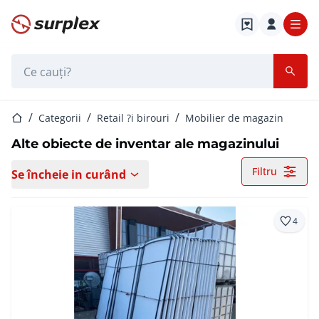
Pagina de start
Bara de căutare
Pagina de start
Categorii
Retail ?i birouri
Mobilier de magazin
Alte obiecte de inventar ale magazinului
Filtru
Se încheie in curând
4