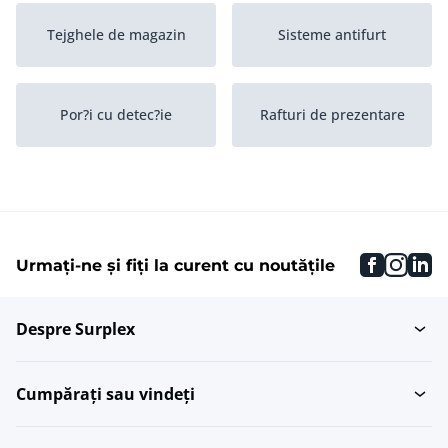
Tejghele de magazin
Sisteme antifurt
Por?i cu detec?ie
Rafturi de prezentare
Alte obiecte de inventar
Iluminat pentru magazin
ale...
faceboo
inst
li
Urmați-ne și fiți la curent cu noutățile
Distribuitoare de
Lot de îmbracaminte
numerar
Despre Surplex
Manechine de vitrina
Imprimante de chitan?e
Cumpărați sau vindeți
Case de marcat
Oglinzi de lungime