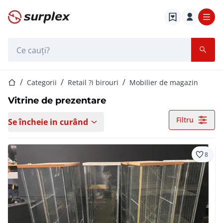
Pagina de start
Bara de căutare
Pagina de start
Categorii
Retail ?i birouri
Mobilier de magazin
Vitrine de prezentare
Filtru
Se încheie in curând
8