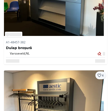
A1-48457-382
Dulap broșură
Varsseveld,
NL
4