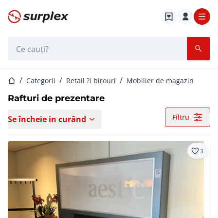
Pagina de start
Bara de căutare
Pagina de start
Categorii
Retail ?i birouri
Mobilier de magazin
Rafturi de prezentare
Filtru
Se încheie in curând
3