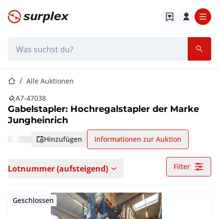
Startseite
Suchleiste
Startseite
Alle Auktionen
A7-47038
Gabelstapler: Hochregalstapler der Marke
Jungheinrich
hinzufügen
Informationen zur Auktion
Filter
Lotnummer (aufsteigend)
Geschlossen