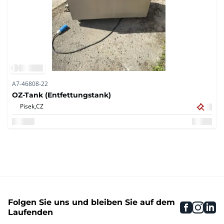
A7-46808-22
OZ-Tank (Entfettungstank)
Pisek,
CZ
Folgen Sie uns und bleiben Sie auf dem
faceboo
inst
li
Laufenden