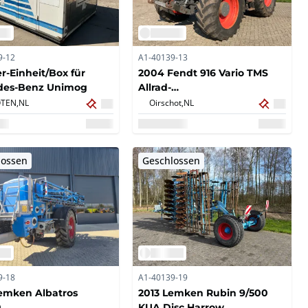
9-12
A1-40139-13
-Einheit/Box für
2004 Fendt 916 Vario TMS
des-Benz Unimog
Allrad-
Landwirtschaftstraktor
TEN,
NL
Oirschot,
NL
lossen
Geschlossen
9-18
A1-40139-19
emken Albatros
2013 Lemken Rubin 9/500
0
KUA Disc Harrow