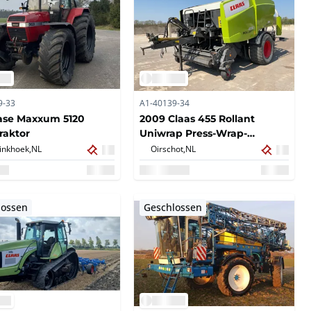
9-33
A1-40139-34
ase Maxxum 5120
2009 Claas 455 Rollant
traktor
Uniwrap Press-Wrap-
Kombination
inkhoek,
NL
Oirschot,
NL
lossen
Geschlossen