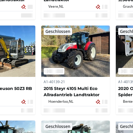
Veere,
NL
Grash
Geschlossen
Gesch
A1-40139-21
A1-4013
Neuson 50Z3 RB
2015 Steyr 4105 Multi Eco
2020 O
Allradantrieb Landtraktor
Spider
Hoenderloo,
NL
Bente
Geschlossen
Gesch