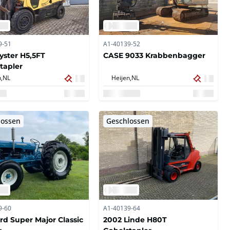
9-51
A1-40139-52
yster H5,5FT
CASE 9033 Krabbenbagger
tapler
,
NL
Heijen,
NL
lossen
Geschlossen
9-60
A1-40139-64
ord Super Major Classic
2002 Linde H80T