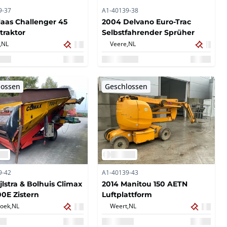
9-37
A1-40139-38
laas Challenger 45
2004 Delvano Euro-Trac
traktor
Selbstfahrender Sprüher
,
NL
Veere,
NL
lossen
Geschlossen
9-42
A1-40139-43
jlstra & Bolhuis Climax
2014 Manitou 150 AETN
0E Zistern
Luftplattform
oek,
NL
Weert,
NL