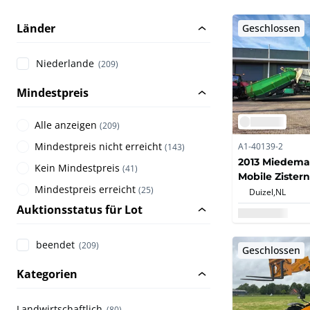
Länder
Geschlossen
Niederlande
(209)
Mindestpreis
Alle anzeigen
(
209
)
Mindestpreis nicht erreicht
A1-40139-2
(
143
)
2013 Miedema
Kein Mindestpreis
(
41
)
Mobile Zister
Mindestpreis erreicht
(
25
)
Duizel,
NL
Auktionsstatus für Lot
beendet
(209)
Geschlossen
Kategorien
Landwirtschaftlich
(80)