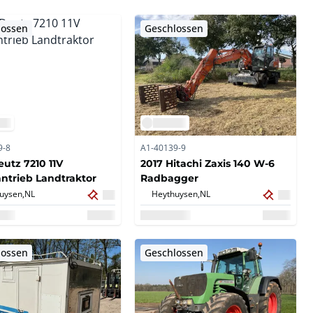
lossen
Geschlossen
9-8
A1-40139-9
eutz 7210 11V
2017 Hitachi Zaxis 140 W-6
antrieb Landtraktor
Radbagger
uysen,
NL
Heythuysen,
NL
lossen
Geschlossen