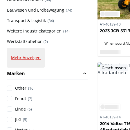
Bauwesen und Erdbewegung
(74)
Transport & Logistik
(34)
A1-40139-10
2023 JCB 531-
Weitere Industriekategorien
(14)
Werkstattzubehör
(2)
Willemsoord,
NL
Mehr Anzeigen
Geschlossen
Marken
Other
(16)
Fendt
(7)
Linde
(6)
A1-40139-14
JLG
(5)
2014 Valtra T1
Allradantrieb
Hyster