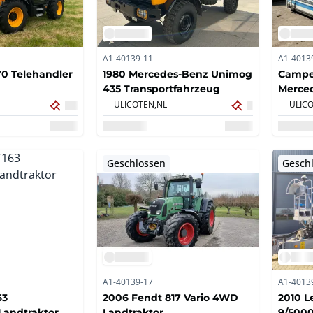
A1-40139-11
A1-4013
70 Telehandler
1980 Mercedes-Benz Unimog
Camper
435 Transportfahrzeug
Merce
ULICOTEN,
NL
ULICO
Geschlossen
Gesch
A1-40139-17
A1-4013
63
2006 Fendt 817 Vario 4WD
2010 L
 Landtraktor
Landtraktor
9/500