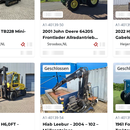
A1-40139-50
A1-4013
 TB228 Mini-
2001 John Deere 6420S
2022 H
Frontlader Allradantrieb
Gabels
Landtraktor
,
NL
Stroobos,
NL
Heijen
Geschlossen
Gesch
A1-40139-54
A1-4013
- H6,0FT -
Hiab Leebur – 2004 – 102 –
1961 F