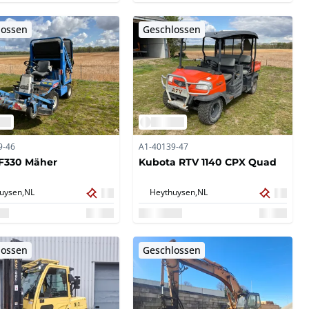
lossen
Geschlossen
9-46
A1-40139-47
SF330 Mäher
Kubota RTV 1140 CPX Quad
uysen,
NL
Heythuysen,
NL
lossen
Geschlossen