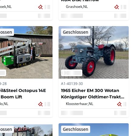
oek,
NL
Grashoek,
NL
lossen
Geschlossen
9-28
A1-40139-30
il&Steel Octopus 14E
1965 Eicher EM 300 Wotan
 Boom Lift
Königstiger Oldtimer-Traktor
40 km/h
lo,
NL
Kloosterhaar,
NL
lossen
Geschlossen