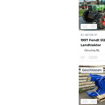
A1-40139-31
1997 Fendt 512
Landtraktor
Oirschot,
NL
Geschlossen