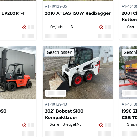
A1-40139-36
A1-4013
t EP280RT-T
2010 ATLAS 150W Radbagger
2001 C
Ketten
Zwijndrecht,
NL
Veere
Geschlossen
Gesch
A1-40139-40
A1-4013
D50
2021 Bobcat S100
1990 Zi
Kompaktlader
CSB 70
Son en Breugel,
NL
Grash