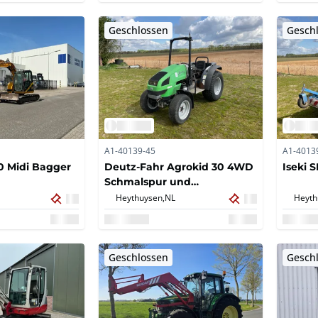
Geschlossen
Gesch
A1-40139-45
A1-4013
0 Midi Bagger
Deutz-Fahr Agrokid 30 4WD
Iseki 
Schmalspur und
Kompakttraktor
Heythuysen,
NL
Heyth
Geschlossen
Gesch