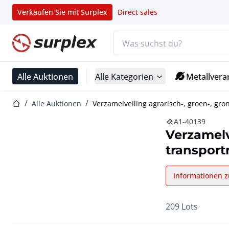
Verkaufen Sie mit Surplex
Direct sales
Suchleiste
Startseite
Alle Auktionen
Alle Kategorien
Metallvera
Startseite
Alle Auktionen
Verzamelveiling agrarisch-, groen-, gro
A1-40139
Verzamelv
transport
Informationen z
209 Lots