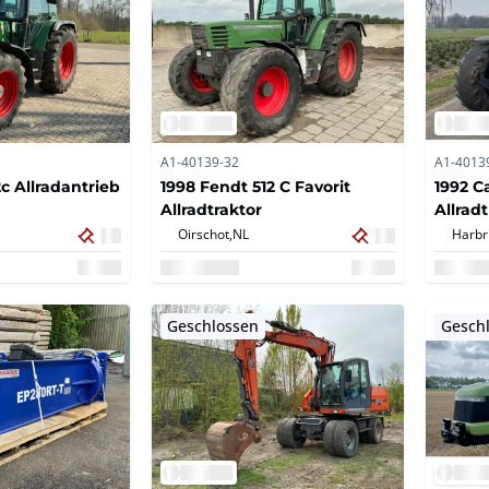
A1-40139-32
A1-4013
c Allradantrieb
1998 Fendt 512 C Favorit
1992 C
Allradtraktor
Allrad
Oirschot,
NL
Harbr
Geschlossen
Gesch