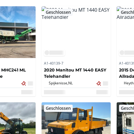
Geschlossen
Gesch
A1-40139-7
A1-4013
 MHC241 ML
2020 Manitou MT 1440 EASY
2015 D
ne
Telehandler
Allrad
Spijkenisse,
NL
Heyth
Geschlossen
Gesch