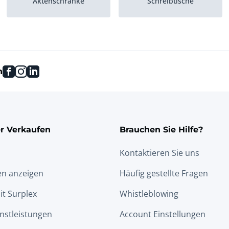
Aktenschränke
Schreibtische
Sonstige
Empfangstheken
Büroausstattungsartikel
facebook
instagram
linkedin
n
r Verkaufen
Brauchen Sie Hilfe?
Kontaktieren Sie uns
en anzeigen
Häufig gestellte Fragen
it Surplex
Whistleblowing
nstleistungen
Account Einstellungen