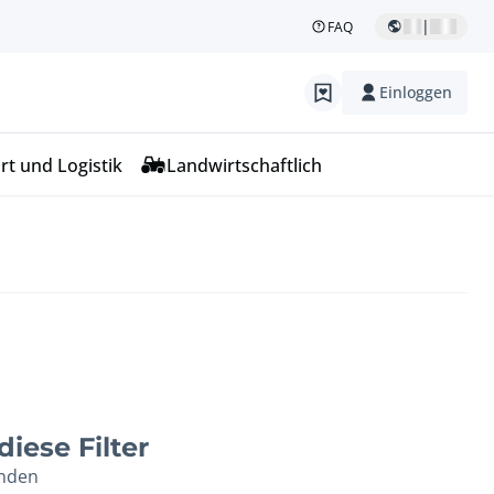
|
FAQ
Einloggen
rt und Logistik
Landwirtschaftlich
iese Filter
unden