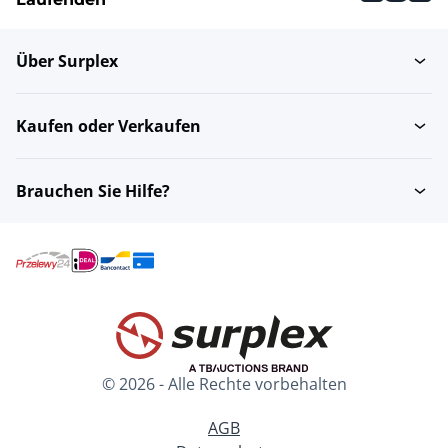
Über Surplex
Motorradkleidung
Kindermode
Damen
Kaufen oder Verkaufen
Unisex
Kleidung Zubehör
Brauchen Sie Hilfe?
Herrenschuhe
Damenschuhe
Herren-Unterwäsche
Sportkleidung Damen
und Badmode
© 2026 - Alle Rechte vorbehalten
Unisex Unterwäsche
Uhren
und Badmode
AGB