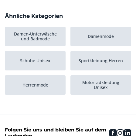
Ähnliche Kategorien
Damen-Unterwäsche
Damenmode
und Badmode
Schuhe Unisex
Sportkleidung Herren
Motorradkleidung
Herrenmode
Unisex
Taschen und
Sportkleidung Herren
Portemonnaies
Folgen Sie uns und bleiben Sie auf dem
faceboo
inst
li
Arbeitskleidung Unisex
Radbekleidung
Laufenden