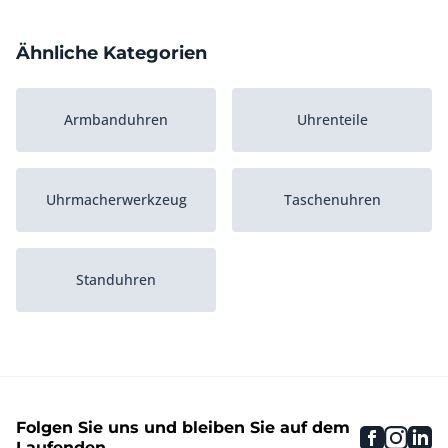
Ähnliche Kategorien
Armbanduhren
Uhrenteile
Uhrmacherwerkzeug
Taschenuhren
Standuhren
Folgen Sie uns und bleiben Sie auf dem
faceboo
inst
li
Laufenden