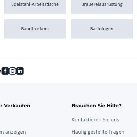
Edelstahl-Arbeitstische
Brauereiausrüstung
Bandtrockner
Bactofugen
Homogenisatoren
Waagen
facebook
instagram
linkedin
n
Röntgengeräte
Härteanlagen
r Verkaufen
Brauchen Sie Hilfe?
Kontaktieren Sie uns
en anzeigen
Häufig gestellte Fragen