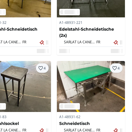
1-32
A1-48931-221
ahl-Schneidetisch
Edelstahl-Schneidetische
(2x)
SARLAT LA CANEDA,
FR
SARLAT LA CANEDA,
FR
4
4
1-83
A1-48931-62
ahlsockel
Schneidetisch
SARLAT LA CANEDA,
FR
SARLAT LA CANEDA,
FR