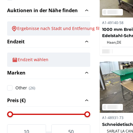
Auktionen in der Nähe finden
A1-49140-58
Ergebnisse nach Stadt und Entfernung filtern
1000 mm Breit
Edelstahl-Sch
Endzeit
Haan,
DE
Endzeit wählen
Marken
Other
(26)
Preis (€)
A1-48931-73
Schneidetisch