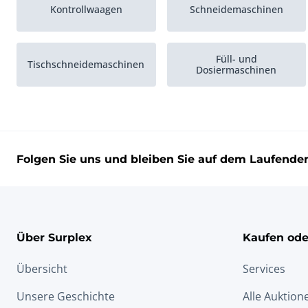
Kontrollwaagen
Schneidemaschinen
Füll- und
Tischschneidemaschinen
Dosiermaschinen
Plattenwärmetauscher
Mobilmischer
Folgen Sie uns und bleiben Sie auf dem Laufende
Beteigungs- und
Vibrationssortierer
Panierlinien
Über Surplex
Kaufen ode
Übersicht
Services
Unsere Geschichte
Alle Auktion