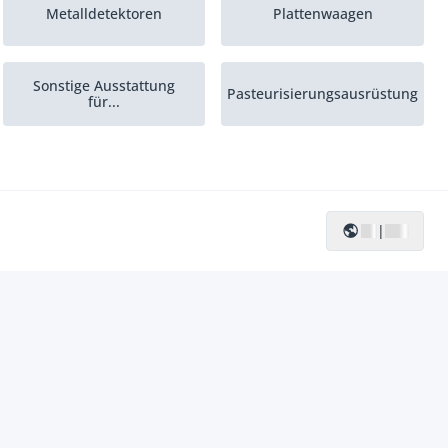
Metalldetektoren
Plattenwaagen
Sonstige Ausstattung
Pasteurisierungsausrüstung
für...
Eisverarbeitungsmaschinen
Autoklaven
|
Intelligente
Wiegesysteme