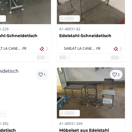
1-229
A1-48931-82
ahl-Schneidetisch
Edelstahl-Schneidetisch
SARLAT LA CANEDA,
FR
SARLAT LA CANEDA,
FR
1
2
1-392
A1-48931-269
detisch
Möbelset aus Edelstahl