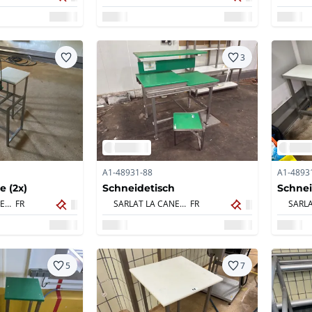
3
A1-48931-88
A1-4893
e (2x)
Schneidetisch
Schnei
SARLAT LA CANEDA,
FR
SARLAT LA CANEDA,
FR
5
7