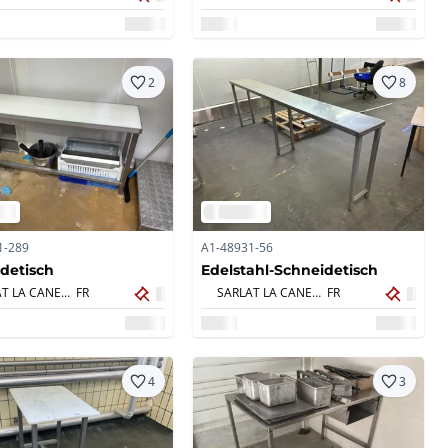
2
8
1-289
A1-48931-56
detisch
Edelstahl-Schneidetisch
SARLAT LA CANEDA,
FR
SARLAT LA CANEDA,
FR
4
3