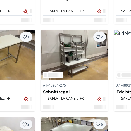
SARLAT LA CANEDA,
FR
SARLAT LA CANEDA,
FR
1
2
A1-48931-275
A1-4893
Schnittregal
Edelst
SARLAT LA CANEDA,
FR
SARLAT LA CANEDA,
FR
3
6