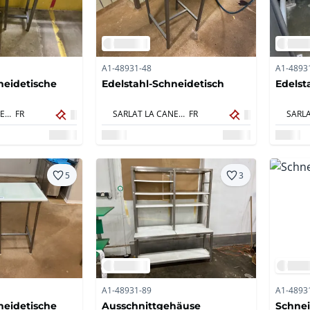
A1-48931-48
A1-4893
neidetische
Edelstahl-Schneidetisch
Edelst
SARLAT LA CANEDA,
FR
SARLAT LA CANEDA,
FR
5
3
A1-48931-89
A1-4893
neidetische
Ausschnittgehäuse
Schnei