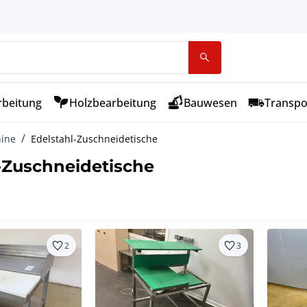
rbeitung
Holzbearbeitung
Bauwesen
Transpo
hine
Edelstahl-Zuschneidetische
-Zuschneidetische
2
3