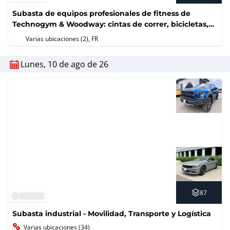
Subasta de equipos profesionales de fitness de
Technogym & Woodway: cintas de correr, bicicletas,
elípticas y máquinas de pesas (sin precio de reserva)
Varias ubicaciones (2)
, FR
Lunes, 10 de ago de 26
87
Subasta industrial - Movilidad, Transporte y Logística
Varias ubicaciones (34)