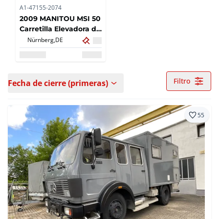
A1-47155-2074
2009 MANITOU MSI 50
Carretilla Elevadora de
Terreno Accidentado
Nürnberg,
DE
5.000 kg Capacidad
de carga
Filtro
Fecha de cierre (primeras)
55