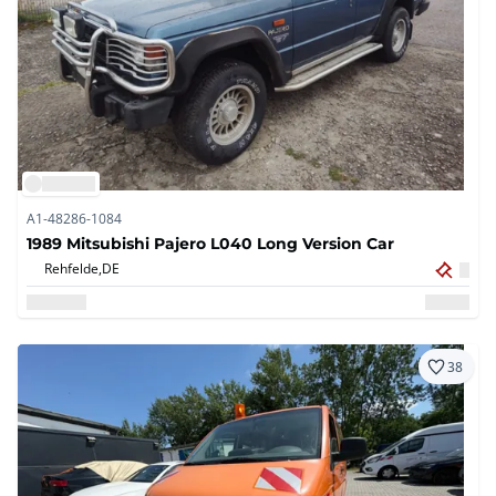
A1-48286-1084
1989 Mitsubishi Pajero L040 Long Version Car
Rehfelde,
DE
38