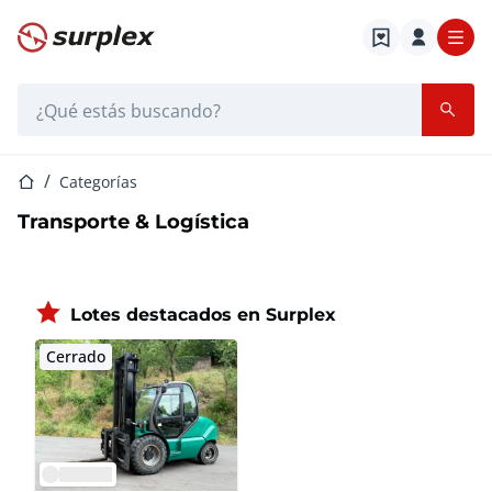
Página de inicio
Barra de búsqueda
Página de inicio
Categorías
Transporte & Logística
Lotes destacados en Surplex
Cerrado