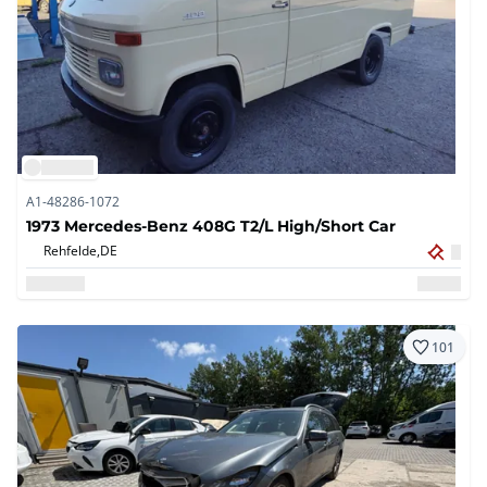
A1-48286-1072
1973 Mercedes-Benz 408G T2/L High/Short Car
Rehfelde,
DE
101