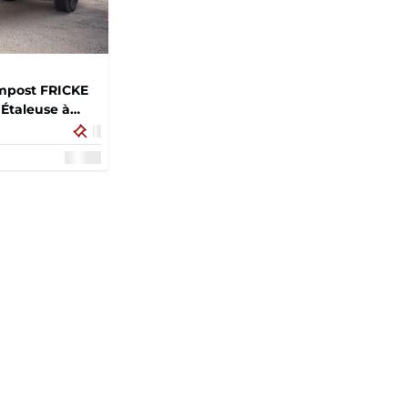
ompost FRICKE
 Étaleuse à
E