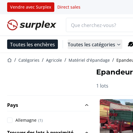
Vendre avec Surplex
Direct sales
Barre de recherche
Page d'accueil
Toutes les enchères
Toutes les catégories
Page d'accueil
Catégories
Agricole
Matériel d'épandage
Epandeu
Epandeur
1 lots
Pays
Allemagne
(1)
Trouver des lots à proximité