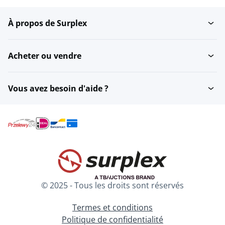
À propos de Surplex
Imprimante de reçus
Caisses enregistreuses
Acheter ou vendre
Miroirs de longueur
Porte-grille
Vous avez besoin d'aide ?
Vitrines de présentation
Porte-manteaux
Paniers et chariots
Paniers
d'emplettes
© 2025 - Tous les droits sont réservés
Rayonnages
Paniers d'empilage
Termes et conditions
Politique de confidentialité