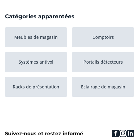
Catégories apparentées
Meubles de magasin
Comptoirs
Systèmes antivol
Portails détecteurs
Racks de présentation
Eclairage de magasin
Inventaire magasin,
Terminal à code PIN
autres
faceboo
inst
li
Suivez-nous et restez informé
Lot de vêtements
Mannequins à fenêtre