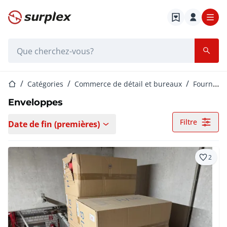
Page d'accueil
Barre de recherche
Page d'accueil
Catégories
Commerce de détail et bureaux
Fournitures de bureau
Enveloppes
Filtre
Date de fin (premières)
2