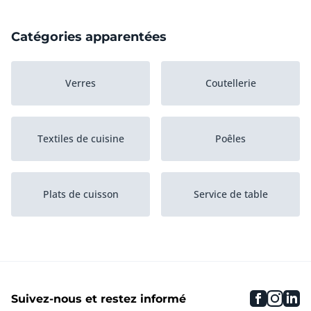
Catégories apparentées
Verres
Coutellerie
Textiles de cuisine
Poêles
Plats de cuisson
Service de table
Ustensiles de cuisine
faceboo
inst
li
Suivez-nous et restez informé