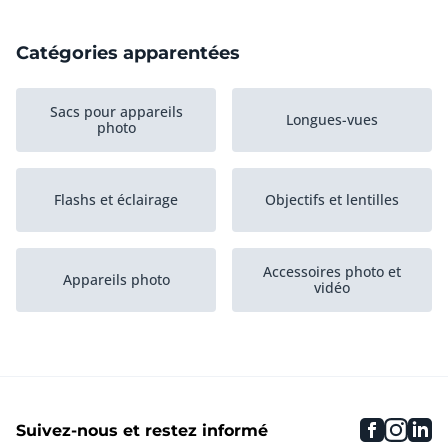
Catégories apparentées
Sacs pour appareils
Longues-vues
photo
Flashs et éclairage
Objectifs et lentilles
Accessoires photo et
Appareils photo
vidéo
Caméras d'action
Drones
faceboo
inst
li
Suivez-nous et restez informé
Pieds et soutiens
Caméras vidéo