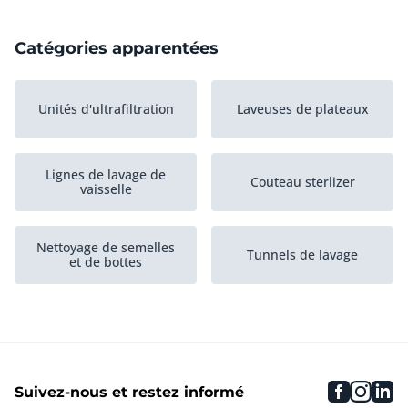
Catégories apparentées
Unités d'ultrafiltration
Laveuses de plateaux
Lignes de lavage de
Couteau sterlizer
vaisselle
Nettoyage de semelles
Tunnels de lavage
et de bottes
Machines pour brossage
Nettoyage, autres
faceboo
inst
li
Suivez-nous et restez informé
Laveuses de casiers
Tueur de mouches