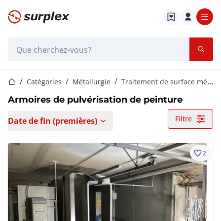
Page d'accueil
Barre de recherche
Page d'accueil
Catégories
Métallurgie
Traitement de surface métal
Armoires de pulvérisation de peinture
Filtre
Date de fin (premières)
2