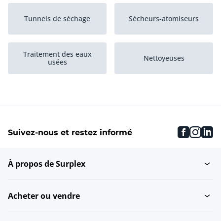
Tunnels de séchage
Sécheurs-atomiseurs
Traitement des eaux
Nettoyeuses
usées
Machines
Machines à aiguiser
d'imprégnation
faceboo
inst
li
Suivez-nous et restez informé
Systèmes de crochets
Robots de pistolage
suspendus
À propos de Surplex
Machines à laver et
Ponceuses à disque
rouleau Laquer
Acheter ou vendre
Systèmes de transport
Ebarbeurs à tambour
suspendus