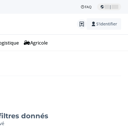
|
FAQ
S'identifier
ogistique
Agricole
filtres donnés
vé