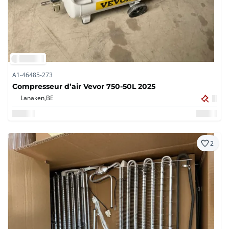
A1-46485-273
Compresseur d’air Vevor 750-50L 2025
Lanaken,
BE
2