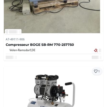
A7-49111-906
Compresseur BOGE SB-RM 770-257750
Velen-Ramsdorf,
DE
1