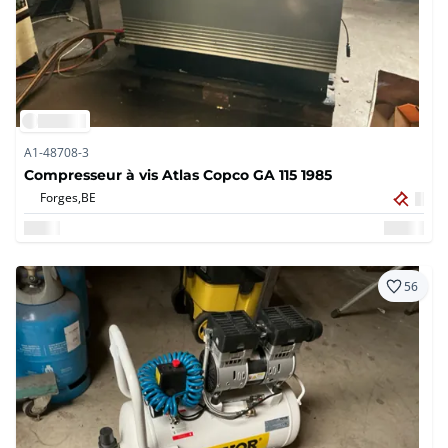
A1-48708-3
Compresseur à vis Atlas Copco GA 115 1985
Forges,
BE
56