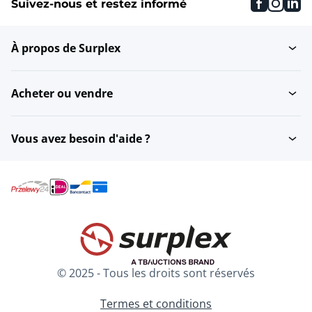
faceboo
inst
li
Suivez-nous et restez informé
Réservoirs de stockage
Filtration et traitement
verticaux
de l'air
À propos de Surplex
Réservoirs de mélange
Robots industriels
de stockage...
Acheter ou vendre
Filtres à pression
Autres matériaux
hydraulique
d'installation
Vous avez besoin d'aide ?
Adoucisseurs d'eau
Chaudières à vapeur
Equipement de test de
Dévidoirs
vannes
© 2025 - Tous les droits sont réservés
Installations de
Lignes de production
réfrigération
Termes et conditions