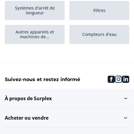
Systèmes d'arrêt de
Filtres
longueur
Autres appareils et
Compteurs d'eau
machines de...
Réservoirs de stockage
Groupe hydraulique
horizontaux
faceboo
inst
li
Suivez-nous et restez informé
Réservoirs de stockage
Filtration et traitement
verticaux
de l'air
À propos de Surplex
Réservoirs de mélange
Robots industriels
de stockage...
Acheter ou vendre
Filtres à pression
Autres matériaux
hydraulique
d'installation