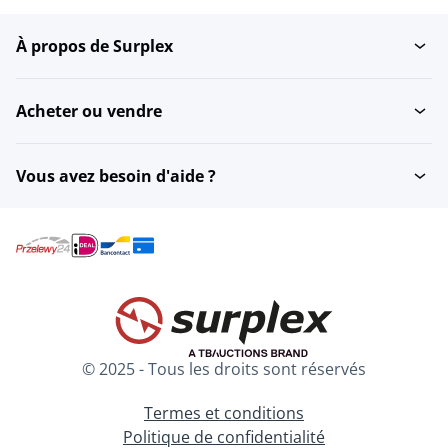
À propos de Surplex
Réservoirs de mélange
Filtres à pression
de stockage...
hydraulique
Acheter ou vendre
Autres matériaux
Adoucisseurs d'eau
d'installation
Vous avez besoin d'aide ?
Chaudières à vapeur
Dévidoirs
Equipement de test de
Installations de
vannes
réfrigération
© 2025 - Tous les droits sont réservés
Lignes de production
Groupes électrogènes
Termes et conditions
Politique de confidentialité