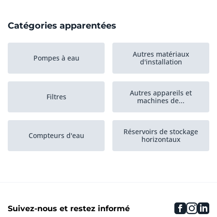
Catégories apparentées
Autres matériaux
Pompes à eau
d'installation
Autres appareils et
Filtres
machines de...
Réservoirs de stockage
Compteurs d'eau
horizontaux
Réservoirs de stockage
Groupe hydraulique
verticaux
faceboo
inst
li
Suivez-nous et restez informé
Filtration et traitement
Robots industriels
de l'air