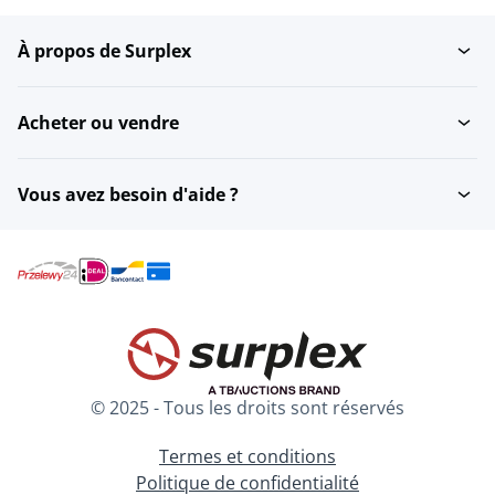
À propos de Surplex
Coupeurs de tablette
Machines de tri
Acheter ou vendre
Processeurs de lit
Traitement d'eau
fluidisé
Vous avez besoin d'aide ?
Machines de
Systèmes de traitement
remplissage de...
d'air
Machines à presser des
Etuves
comprimés
© 2025 - Tous les droits sont réservés
Equipement de
Equipement de
purification
destillateur
Termes et conditions
Politique de confidentialité