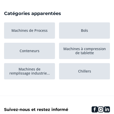
Catégories apparentées
Machines de Process
Bols
Machines à compression
Conteneurs
de tablette
Machines de
Chillers
remplissage industrie...
Tremies
Lampes à polymériser
faceboo
inst
li
Suivez-nous et restez informé
Pompes
Agitateurs