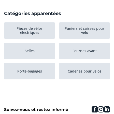
Catégories apparentées
Pièces de vélos
Paniers et caisses pour
électriques
vélo
Selles
Fournes avant
Porte-bagages
Cadenas pour vélos
Autres pièces de vélo
Rangement
faceboo
inst
li
Suivez-nous et restez informé
Outillage pour vélo
Cadres