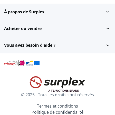
À propos de Surplex
Pneus de vélo
Pompes à vélo
Acheter ou vendre
Articles cyclistes
Cassettes
réfléchissants
Vous avez besoin d'aide ?
Pare-brise
Dérailleurs et plateaux
Ordinateurs pour vélos
Garde-boue
© 2025 - Tous les droits sont réservés
Guidons
Remorque pour vélo
Termes et conditions
Politique de confidentialité