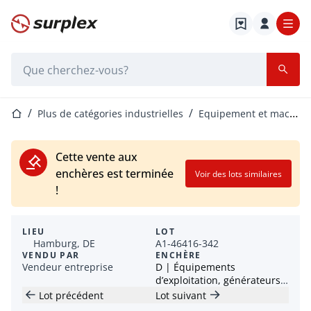
Page d'accueil
Barre de recherche
Page d'accueil
Plus de catégories industrielles
Equipement et machines de processus
Cette vente aux
enchères est terminée
Voir des lots similaires
!
LIEU
LOT
Hamburg, DE
A1-46416-342
VENDU PAR
ENCHÈRE
Vendeur entreprise
D | Équipements
d’exploitation, générateurs,
machines-outils et plus
Lot précédent
Lot suivant
encore