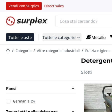
Vendi con Surplex
Direct sales
Barra di ricerca
Home
Tutte le aste
Tutte le categorie
Metallo
Home
Categorie
Altre categorie industriali
Pulizia e igiene
Detergent
5 lotti
Paesi
Germania
(5)
Trova lotti nelle vicinanze