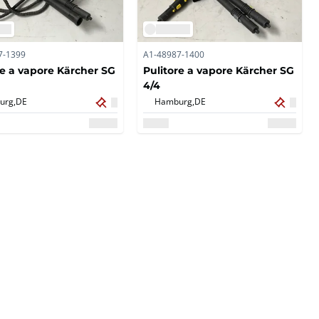
7-1399
A1-48987-1400
re a vapore Kärcher SG
Pulitore a vapore Kärcher SG
4/4
urg,
DE
Hamburg,
DE