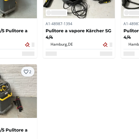
A1-48987-1394
A1-4898
5 Pulitore a
Pulitore a vapore Kärcher SG
Pulito
4/4
4/4
Hamburg,
DE
Hamb
2
5 Pulitore a