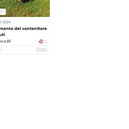
2-5024
mento del contenitore
uti
out,
BE