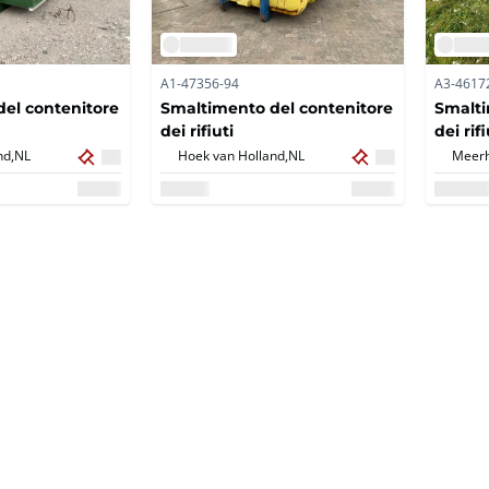
A1-47356-94
A3-4617
el contenitore
Smaltimento del contenitore
Smalti
dei rifiuti
dei rifi
nd,
NL
Hoek van Holland,
NL
Meerh