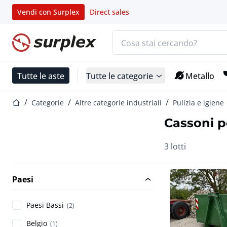
Vendi con Surplex
Direct sales
Barra di ricerca
Home
Tutte le aste
Tutte le categorie
Metallo
Home
Categorie
Altre categorie industriali
Pulizia e igiene
Cassoni pe
3 lotti
Paesi
Paesi Bassi
(2)
Belgio
(1)