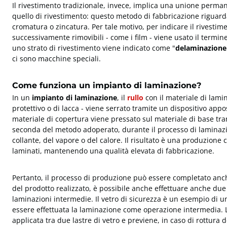
Il rivestimento tradizionale, invece, implica una unione perman
quello di rivestimento: questo metodo di fabbricazione riguarda
cromatura o zincatura. Per tale motivo, per indicare il rivestim
successivamente rimovibili - come i film - viene usato il termine
uno strato di rivestimento viene indicato come "
delaminazione
ci sono macchine speciali.
Come funziona un impianto di laminazione?
In un
impianto di laminazione
, il
rullo
con il materiale di lami
protettivo o di lacca - viene serrato tramite un dispositivo apposi
materiale di copertura viene pressato sul materiale di base tra
seconda del metodo adoperato, durante il processo di laminaz
collante, del vapore o del calore. Il risultato è una produzione 
laminati, mantenendo una qualità elevata di fabbricazione.
Pertanto, il processo di produzione può essere completato anc
del prodotto realizzato, è possibile anche effettuare anche due
laminazioni intermedie. Il vetro di sicurezza è un esempio di u
essere effettuata la laminazione come operazione intermedia. L
applicata tra due lastre di vetro e previene, in caso di rottura