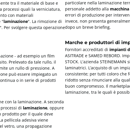
particolare nella laminazione term
ente tra il materiale di base e
personale addetto alla
macchina 
 processi quali la verniciatura,
errori di produzione per interven
ento con materiali
invece, non presenta generalment
 "
laminazione
". La rimozione di
dopo un breve briefing.
". Per svolgere questa operazione
Marche e produttori di imp
Fornitori accreditati di
impianti d
ASITRADE e SAMED REBORD. Impian
nazione - ad esempio un film
STOCK. L'azienda STEINEMANN si è
to. Prelevato da tale rullo, il
laminatrici. L’acquisto di un imp
mite un rullo di pressione. A
consistente; per tutti coloro che
ione può essere impiegato un
ridotto senza rinunciare alla qual
continua o in serie di prodotti
buon compromesso. Il marketplace 
laminazione, tra le quali è possib
he con la laminazione. A seconda
 processi di
laminazione
, oppure
n prodotto per il quale deve
a pellicola adesiva viene
 del vetro, una propagazione