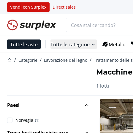
Vendi con Surplex
Direct sales
Barra di ricerca
Home
Tutte le aste
Tutte le categorie
Metallo
Home
Categorie
Lavorazione del legno
Trattamento delle s
Macchine 
1 lotti
Paesi
Norvegia
(1)
Trova lotti nelle vicinanze