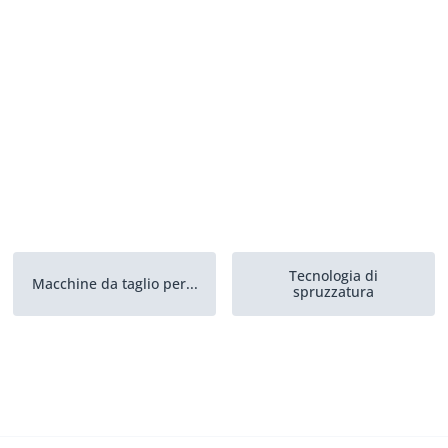
Tecnologia di
Macchine da taglio per...
spruzzatura