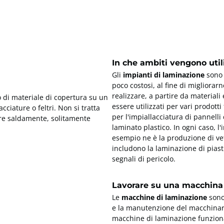
In che ambiti vengono uti
Gli
impianti di laminazione
sono u
poco costosi, al fine di migliorar
realizzare, a partire da materiali
ato di materiale di copertura su un
essere utilizzati per vari prodott
cciature o feltri. Non si tratta
per l'impiallacciatura di pannelli
erire saldamente, solitamente
laminato plastico. In ogni caso, 
.
esempio ne è la produzione di ve
includono la laminazione di piastr
segnali di pericolo.
Lavorare su una macchina
Le
macchine di laminazione
sono
e la manutenzione del macchinari
macchine di laminazione funziona