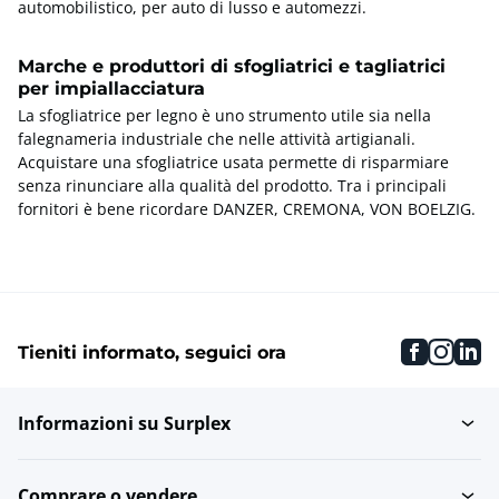
automobilistico, per auto di lusso e automezzi.
Marche e produttori di sfogliatrici e tagliatrici
per impiallacciatura
La sfogliatrice per legno è uno strumento utile sia nella
falegnameria industriale che nelle attività artigianali.
Acquistare una sfogliatrice usata permette di risparmiare
senza rinunciare alla qualità del prodotto. Tra i principali
fornitori è bene ricordare DANZER, CREMONA, VON BOELZIG.
faceboo
inst
li
Tieniti informato, seguici ora
Informazioni su Surplex
Comprare o vendere