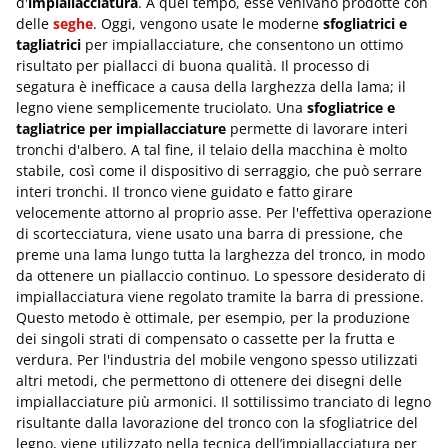
d'
impiallacciatura
. A quel tempo, esse venivano prodotte con
delle
seghe
. Oggi, vengono usate le moderne
sfogliatrici e
tagliatrici
per impiallacciature, che consentono un ottimo
risultato per piallacci di buona qualità. Il processo di
segatura è inefficace a causa della larghezza della lama; il
legno viene semplicemente truciolato. Una
sfogliatrice e
tagliatrice per impiallacciature
permette di lavorare interi
tronchi d'albero. A tal fine, il telaio della macchina è molto
stabile, così come il dispositivo di serraggio, che può serrare
interi tronchi. Il tronco viene guidato e fatto girare
velocemente attorno al proprio asse. Per l'effettiva operazione
di scortecciatura, viene usato una barra di pressione, che
preme una lama lungo tutta la larghezza del tronco, in modo
da ottenere un piallaccio continuo. Lo spessore desiderato di
impiallacciatura viene regolato tramite la barra di pressione.
Questo metodo è ottimale, per esempio, per la produzione
dei singoli strati di compensato o cassette per la frutta e
verdura. Per l'industria del mobile vengono spesso utilizzati
altri metodi, che permettono di ottenere dei disegni delle
impiallacciature più armonici. Il sottilissimo tranciato di legno
risultante dalla lavorazione del tronco con la sfogliatrice del
legno, viene utilizzato nella tecnica dell’impiallacciatura per