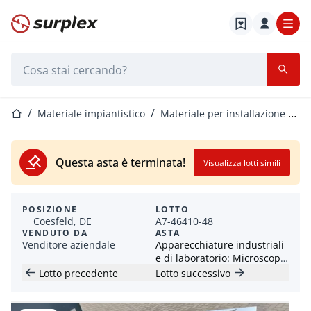
Home
Barra di ricerca
Home
Materiale impiantistico
Materiale per installazione elettrica
Questa asta è terminata!
Visualizza lotti simili
POSIZIONE
LOTTO
Coesfeld, DE
A7-46410-48
VENDUTO DA
ASTA
Venditore aziendale
Apparecchiature industriali
e di laboratorio: Microscopi,
macinature e accessori
Lotto precedente
Lotto successivo