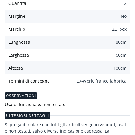
Quantità
2
Margine
No
Marchio
ZETbox
Lunghezza
80
cm
Larghezza
60
cm
Altezza
100
cm
Termini di consegna
EX-Work, franco fabbrica
OSSERVAZIONI
Usato, funzionale, non testato
ULTERIORI DETTAGLI
Si prega di notare che tutti gli articoli vengono venduti, usati
e non testati, salvo diversa indicazione espressa. La