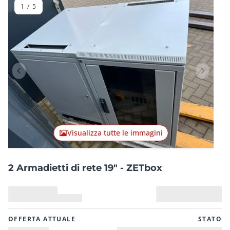
1
/
5
Articolo precedente
Articolo
Visualizza tutte le immagini
2 Armadietti di rete 19" - ZETbox
OFFERTA ATTUALE
STATO